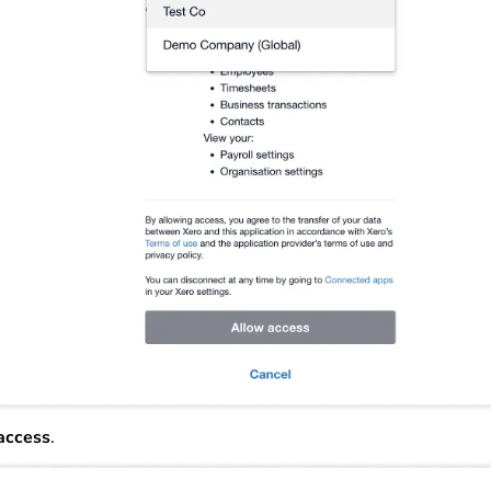
access
.