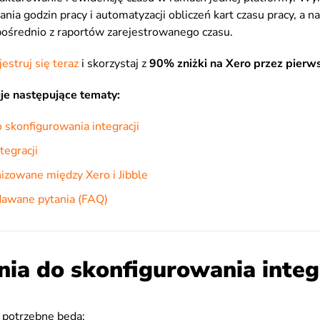
nia godzin pracy i automatyzacji obliczeń kart czasu pracy, a n
pośrednio z raportów zarejestrowanego czasu.
jestruj się teraz
i skorzystaj z
90% zniżki na Xero przez pierw
je następujące tematy:
skonfigurowania integracji
tegracji
izowane między Xero i Jibble
adawane pytania (FAQ)
a do skonfigurowania integr
o potrzebne będą: