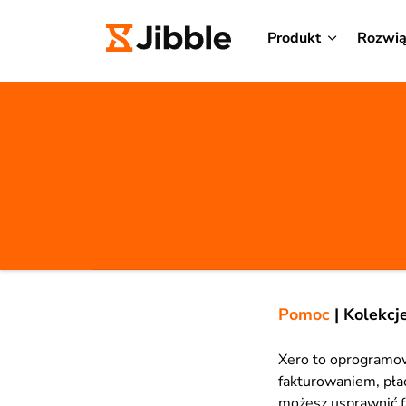
Produkt
Rozwią
Pomoc
|
Kolekcj
Xero to oprogramow
fakturowaniem, płac
możesz usprawnić f