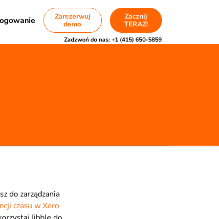
Zarezerwuj
Zacznij
ogowanie
demo
TERAZ!
Zadzwoń do nas:
+1 (415) 650-5859
sz do zarządzania
ncji czasu w Xero
orzystaj Jibble do