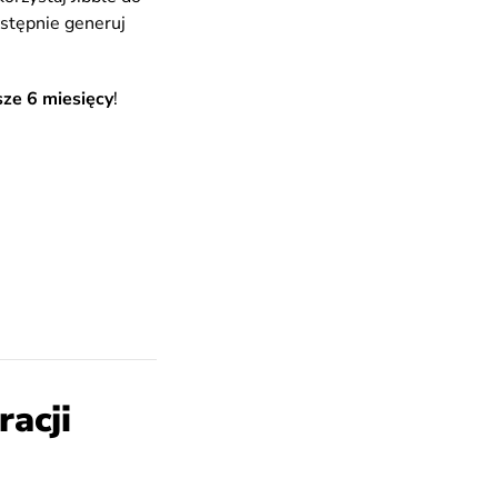
astępnie generuj
sze 6 miesięcy
!
acji