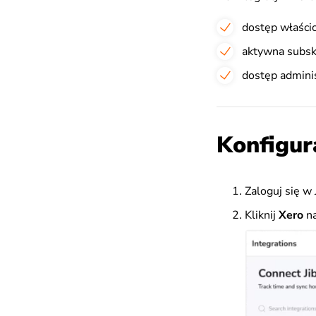
dostęp właścic
aktywna subsk
dostęp adminis
Konfigura
Zaloguj się w 
Kliknij
Xero
na