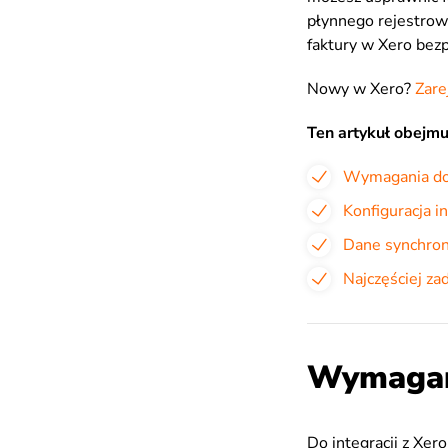
płynnego rejestrowa
faktury w Xero bez
Nowy w Xero?
Zare
Ten artykuł obejmu
Wymagania do 
Konfiguracja in
Dane synchron
Najczęściej z
Wymagani
Do integracji z Xer