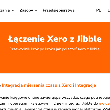
zania
Zasoby
Przedsiębiorstwa
PL
L
Łączenie Xero z Jibble
Przewodnik krok po kroku jak połączyć Xero z Jibble.
e
Integracja mierzenia czasu z Xero
i
Integracje
anie księgowe online zawierające wszystko, czego potrzebuje
ami i operacjami księgowymi. Dzięki integracji Jibble do
ewide
akturowanie i ewidencję czasu w ramach jednej platformy. Wyk