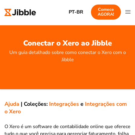
Comece
PT-BR
AGORA!
Conectar o Xero ao Jibble
Um guia detalhado sobre como conectar o Xero com o
Jibble
Ajuda
|
Coleções:
Integrações
e
Integrações com
o Xero
O Xero é um software de contabilidade online que oferece
tudo o que você precisa para gerenciar faturamento, folha