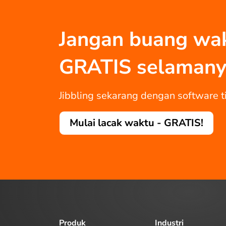
Jangan buang wakt
GRATIS selamany
Jibbling sekarang dengan software ti
Mulai lacak waktu - GRATIS!
Produk
Industri