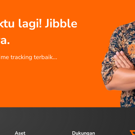
u lagi! Jibble
a.
me tracking terbaik...
Aset
Dukungan