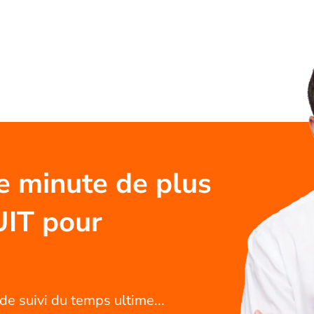
e minute de plus
UIT pour
de suivi du temps ultime...