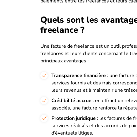
paiements entre les freelances et leurs clie
Quels sont les avantage
freelance ?
Une facture de freelance est un outil profes
freelances et leurs clients concernant le tra
principaux avantages :
Transparence financière
: une facture 
services fournis et des frais correspond
leurs revenus et à maintenir une trésor
Crédibilité accrue
: en offrant un relev
associés, une facture renforce la réput
Protection juridique
: les factures de f
services réalisés et des accords de pai
d’éventuels litiges.