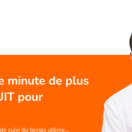
e minute de plus
UIT pour
de suivi du temps ultime...