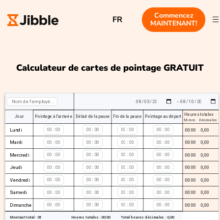
Commencez
FR
MAINTENANT!
Calculateur de cartes de pointage GRATUIT
-
Heures totales
Jour
Pointage à l'arrivée
Début de la pause
Fin de la pause
Pointage au départ
hh:mm
Décimales
Lundi
:
:
:
:
00:00
0,00
Mardi
:
:
:
:
00:00
0,00
Mercredi
:
:
:
:
00:00
0,00
Jeudi
:
:
:
:
00:00
0,00
Vendredi
:
:
:
:
00:00
0,00
Samedi
:
:
:
:
00:00
0,00
Dimanche
:
:
:
:
00:00
0,00
Heures totales :
00:00
Total heures décimales :
0,00
Montant total :
0
€