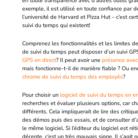
en toute transparence avec d’autres outils grâ
exemple, il est utilisé en toute confiance par
l’université de Harvard et Pizza Hut – c’est cer
suivi du temps qui existent!
Comprenez les fonctionnalités et les limites de
de suivi du temps peut disposer d’un suivi GP
GPS en direct
? Il peut avoir une
présence avec
mais fonctionne-t-il de manière fiable ? Ou enco
chrome de suivi du temps des employés
?
Pour choisir un
logiciel de suivi du temps en e
recherches et évaluer plusieurs options, car c
différents. Cela impliquerait de lire des crit
des démos puis des essais, et de consulter d’a
le même logiciel. Si l’éditeur du logiciel est ré
décente, c’est un très mauvais signe. Il s’agit