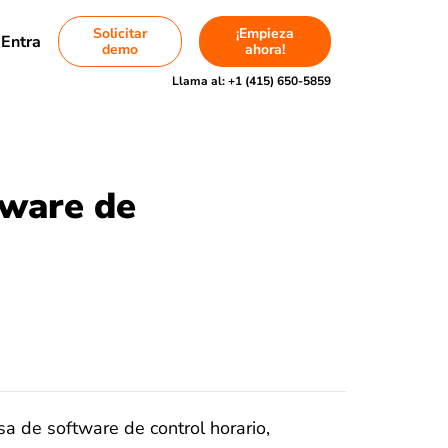
Solicitar
¡Empieza
Entra
demo
ahora!
Llama al:
+1 (415) 650-5859
tware de
 de software de control horario,