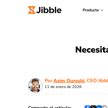
Producto
Necesit
Por
Asim Qureshi
, CEO Jibb
11 de enero de 2026
Comparte el artículo: