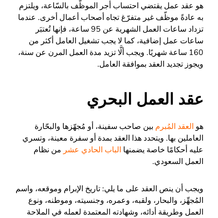
هو عقد عمل يقتضي احتساب أجر الموظّف بالسّاعة، ويلتزم
به عادةً موظّف غير متفرّغ تجاه أصحاب أعمال أخرى. عندما
تزداد ساعات العمل الشهرية عن 95 ساعة، فإنها تُعتبَر
ساعات عمل إضافية، كما لا يجب تشغيل العامل أكثر من
160 ساعة شهريًا. ويجب ألَّا تزيد مدة العمل المرن عن سنة،
ويجوز تجديد العقد بموافقة العامل.
عقد العمل البحري
هو
العقد المُبرم
بين صاحب سفينة، أو مُجهّزها والبحّارة
العاملين بها. ويتحدد هذا العقد بمدة أو سفرة معينة، وتسري
عليه أحكامًا خاصة يضمنها
الباب الحادي عشر
من نظام
العمل السعودي.
ويجب أن ينص العقد على ما يلي: تاريخ الإبرام وموقعه، واسم
المُجهِّز، والبحار، ولقبه، وعمره، وجنسيته، وموطنه، ونوع
العمل وطريقة أدائه، وشهادته المعتمدة لعمله في الملاحة