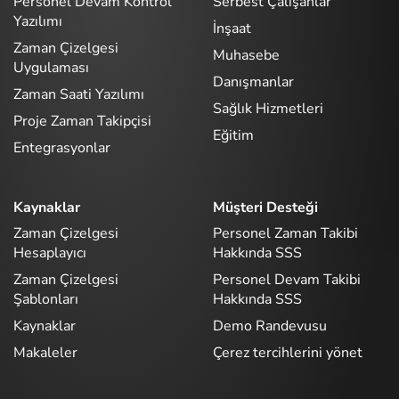
Personel Devam Kontrol
Serbest Çalışanlar
Yazılımı
İnşaat
Zaman Çizelgesi
Muhasebe
Uygulaması
Danışmanlar
Zaman Saati Yazılımı
Sağlık Hizmetleri
Proje Zaman Takipçisi
Eğitim
Entegrasyonlar
Kaynaklar
Müşteri Desteği
Zaman Çizelgesi
Personel Zaman Takibi
Hesaplayıcı
Hakkında SSS
Zaman Çizelgesi
Personel Devam Takibi
Şablonları
Hakkında SSS
Kaynaklar
Demo Randevusu
Makaleler
Çerez tercihlerini yönet