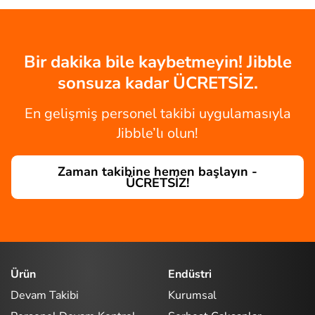
Bir dakika bile kaybetmeyin! Jibble
sonsuza kadar ÜCRETSİZ.
En gelişmiş personel takibi uygulamasıyla
Jibble’lı olun!
Zaman takibine hemen başlayın -
ÜCRETSİZ!
Ürün
Endüstri
Devam Takibi
Kurumsal