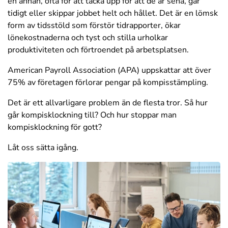
en annan, ofta för att täcka upp för att de är sena, går
tidigt eller skippar jobbet helt och hållet. Det är en lömsk
form av tidsstöld som förstör tidrapporter, ökar
lönekostnaderna och tyst och stilla urholkar
produktiviteten och förtroendet på arbetsplatsen.
American Payroll Association (APA) uppskattar att över
75% av företagen förlorar pengar på kompisstämpling.
Det är ett allvarligare problem än de flesta tror. Så hur
går kompisklockning till? Och hur stoppar man
kompisklockning för gott?
Låt oss sätta igång.