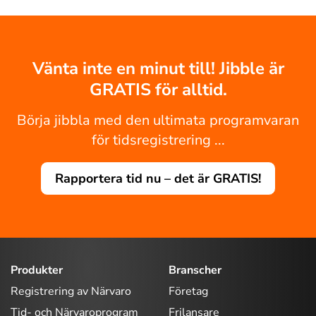
Vänta inte en minut till! Jibble är
GRATIS för alltid.
Börja jibbla med den ultimata programvaran
för tidsregistrering ...
Rapportera tid nu – det är GRATIS!
Produkter
Branscher
Registrering av Närvaro
Företag
Tid- och Närvaroprogram
Frilansare