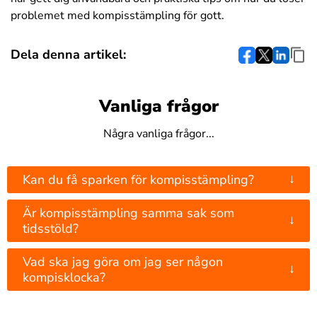
problemet med kompisstämpling för gott.
Dela denna artikel:
Vanliga frågor
Några vanliga frågor...
↓
Kan du få sparken för kompisstämpling?
Är kompisstämpling samma sak som
↓
tidsstöld?
Vad ska jag göra om jag ser någon
↓
kompisklocka?