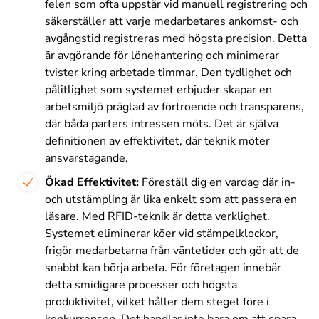
felen som ofta uppstår vid manuell registrering och
säkerställer att varje medarbetares ankomst- och
avgångstid registreras med högsta precision. Detta
är avgörande för lönehantering och minimerar
tvister kring arbetade timmar. Den tydlighet och
pålitlighet som systemet erbjuder skapar en
arbetsmiljö präglad av förtroende och transparens,
där båda parters intressen möts. Det är själva
definitionen av effektivitet, där teknik möter
ansvarstagande.
Ökad Effektivitet:
Föreställ dig en vardag där in-
och utstämpling är lika enkelt som att passera en
läsare. Med RFID-teknik är detta verklighet.
Systemet eliminerar köer vid stämpelklockor,
frigör medarbetarna från väntetider och gör att de
snabbt kan börja arbeta. För företagen innebär
detta smidigare processer och högsta
produktivitet, vilket håller dem steget före i
konkurrensen. Det handlar inte bara om att spara