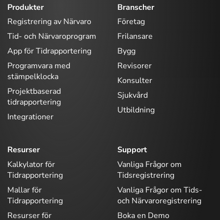
Produkter
Branscher
Registrering av Närvaro
Företag
Tid- och Närvaroprogram
Frilansare
App för Tidrapportering
Bygg
Programvara med
Revisorer
stämpelklocka
Konsulter
Projektbaserad
Sjukvård
tidrapportering
Utbildning
Integrationer
Resurser
Support
Kalkylator för
Vanliga Frågor om
Tidrapportering
Tidsregistrering
Mallar för
Vanliga Frågor om Tids-
Tidrapportering
och Närvaroregistrering
Resurser för
Boka en Demo