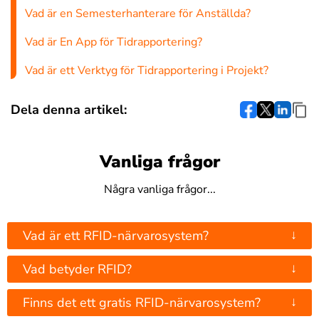
Vad är en Semesterhanterare för Anställda?
Vad är En App för Tidrapportering?
Vad är ett Verktyg för Tidrapportering i Projekt?
Dela denna artikel:
Vanliga frågor
Några vanliga frågor...
↓
Vad är ett RFID-närvarosystem?
↓
Vad betyder RFID?
↓
Finns det ett gratis RFID-närvarosystem?