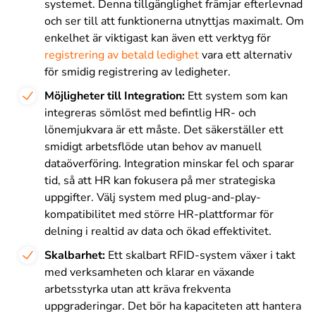
systemet. Denna tillgänglighet främjar efterlevnad
och ser till att funktionerna utnyttjas maximalt. Om
enkelhet är viktigast kan även ett verktyg för
registrering av betald ledighet
vara ett alternativ
för smidig registrering av ledigheter
.
Möjligheter till Integration:
Ett system som kan
integreras sömlöst med befintlig HR- och
lönemjukvara är ett måste. Det säkerställer ett
smidigt arbetsflöde utan behov av manuell
dataöverföring. Integration minskar fel och sparar
tid, så att HR kan fokusera på mer strategiska
uppgifter. Välj system med plug-and-play-
kompatibilitet med större HR-plattformar för
delning i realtid av data och ökad effektivitet.
Skalbarhet:
Ett skalbart RFID-system växer i takt
med verksamheten och klarar en växande
arbetsstyrka utan att kräva frekventa
uppgraderingar. Det bör ha kapaciteten att hantera