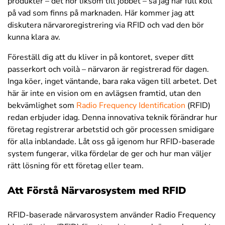
produkter – det hör liksom till jobbet – så jag har full koll
på vad som finns på marknaden. Här kommer jag att
diskutera närvaroregistrering via RFID och vad den bör
kunna klara av.
Föreställ dig att du kliver in på kontoret, sveper ditt
passerkort och voilà – närvaron är registrerad för dagen.
Inga köer, inget väntande, bara raka vägen till arbetet. Det
här är inte en vision om en avlägsen framtid, utan den
bekvämlighet som
Radio Frequency Identification
(RFID)
redan erbjuder idag. Denna innovativa teknik förändrar hur
företag registrerar arbetstid och gör processen smidigare
för alla inblandade. Låt oss gå igenom hur RFID-baserade
system fungerar, vilka fördelar de ger och hur man väljer
rätt lösning för ett företag eller team.
Att Förstå Närvarosystem med RFID
RFID-baserade närvarosystem använder Radio Frequency