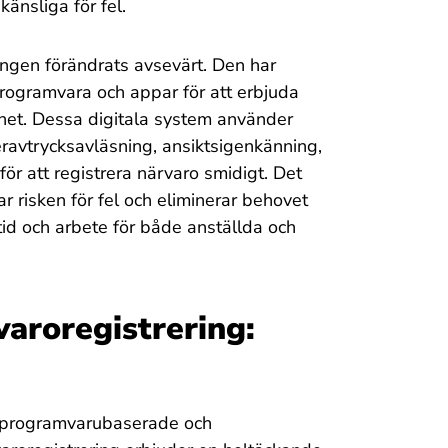
änsliga för fel.
ingen förändrats avsevärt. Den har
programvara och appar för att erbjuda
ghet. Dessa digitala system använder
ravtrycksavläsning, ansiktsigenkänning,
för att registrera närvaro smidigt. Det
 risken för fel och eliminerar behovet
tid och arbete för både anställda och
aroregistrering:
it programvarubaserade och