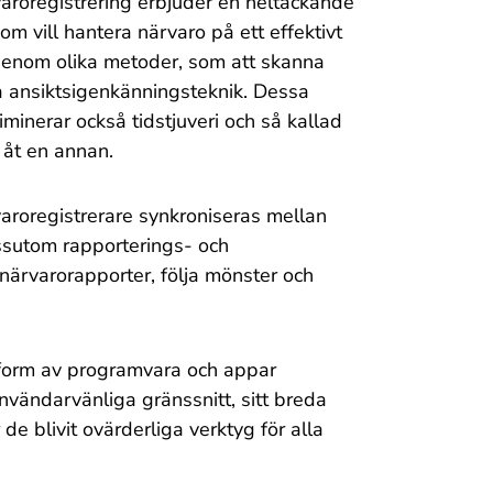
aroregistrering erbjuder en heltäckande
om vill hantera närvaro på ett effektivt
g genom olika metoder, som att skanna
da ansiktsigenkänningsteknik. Dessa
inerar också tidstjuveri och så kallad
 åt en annan.
varoregistrerare synkroniseras mellan
essutom rapporterings- och
närvarorapporter, följa mönster och
 form av programvara och appar
nvändarvänliga gränssnitt, sitt breda
de blivit ovärderliga verktyg för alla