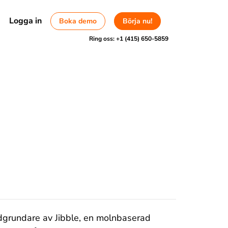
Logga in
Boka demo
Börja nu!
Ring oss:
+1 (415) 650-5859
dgrundare av Jibble, en molnbaserad