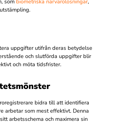
em, som
biometriska närvarolösningar
,
h utstämpling.
itera uppgifter utifrån deras betydelse
erstående och slutförda uppgifter blir
tivt och möta tidsfrister.
vitetsmönster
gistrerare bidra till att identifiera
re arbetar som mest effektivt. Denna
ra sitt arbetsschema och maximera sin