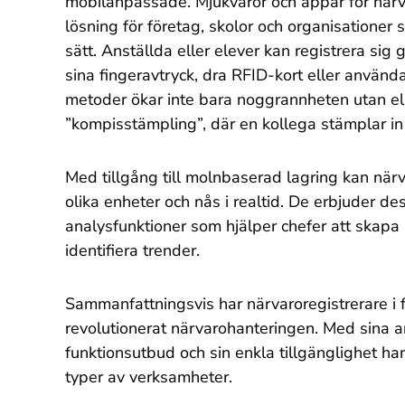
mobilanpassade. Mjukvaror och appar för närv
lösning för företag, skolor och organisationer s
sätt. Anställda eller elever kan registrera si
sina fingeravtryck, dra RFID-kort eller använ
metoder ökar inte bara noggrannheten utan elim
”kompisstämpling”, där en kollega stämplar in
Med tillgång till molnbaserad lagring kan när
olika enheter och nås i realtid. De erbjuder d
analysfunktioner som hjälper chefer att skapa 
identifiera trender.
Sammanfattningsvis har närvaroregistrerare i
revolutionerat närvarohanteringen. Med sina a
funktionsutbud och sin enkla tillgänglighet har 
typer av verksamheter.