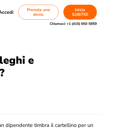
Prenota una
Inizia
Accedi
demo
SUBITO!
Chiamaci:
+1 (415) 650-5859
leghi e
?
 dipendente timbra il cartellino per un