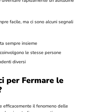
uò diventare rapidamente un’abitudine
mpre facile, ma ci sono alcuni segnali
cita sempre insieme
he coinvolgono le stesse persone
ndenti diversi
ci per Fermare le
?
re efficacemente il fenomeno delle