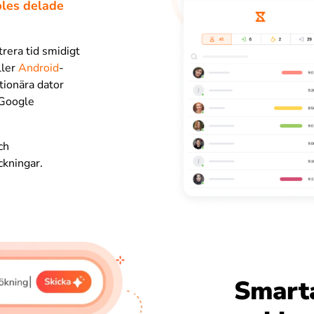
bbles delade
trera tid smidigt
ller
Android
-
ationära dator
 Google
ch
ckningar.
Smarta