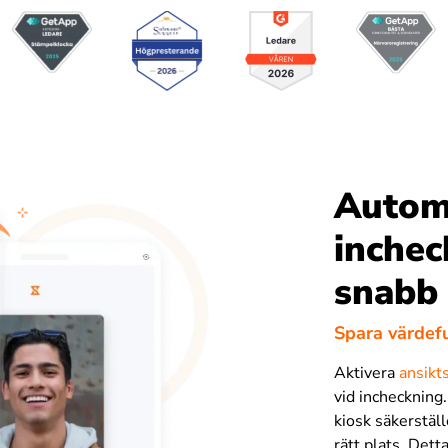
Autom
inchec
snabb 
Spara värdefu
Aktivera
ansikt
vid incheckning
kiosk säkerställ
rätt plats. Dett