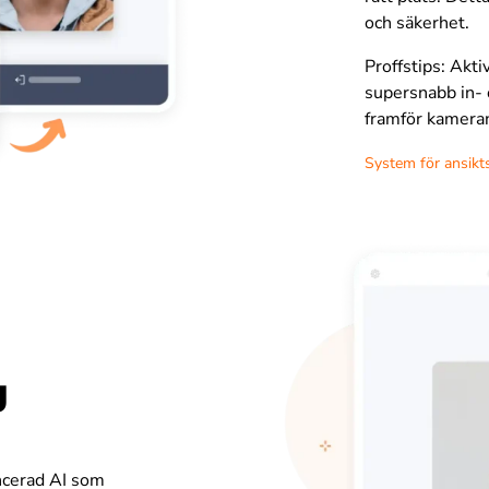
och säkerhet.
Proffstips: Akti
supersnabb in- 
framför kameran
System för ansikt
g
ancerad AI som