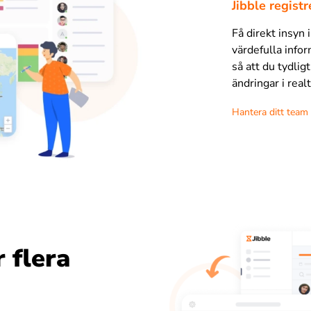
Jibble registr
Få direkt insyn
värdefulla infor
så att du tydli
ändringar i realt
Hantera ditt team
 flera