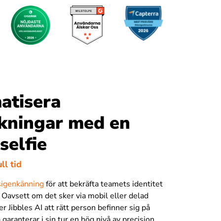
atisera
kningar med en
selfie
ll tid
sigenkänning
för att bekräfta teamets identitet
. Oavsett om det sker via mobil eller delad
er Jibbles AI att rätt person befinner sig på
a garanterar i sin tur en hög nivå av precision