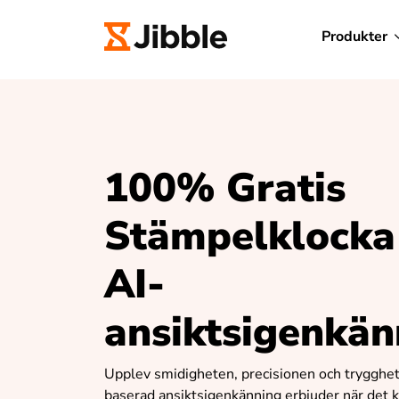
Produkter
100% Gratis
Stämpelklock
AI-
ansiktsigenkän
Upplev smidigheten, precisionen och trygghe
baserad ansiktsigenkänning erbjuder när det 