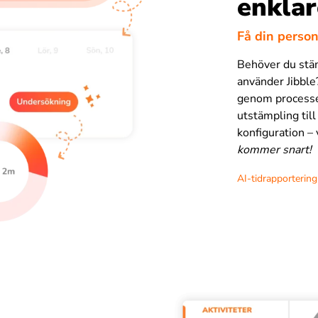
enklar
Få din person
Behöver du stäm
använder Jibble?
genom processen
utstämpling till
konfiguration – 
kommer snart!
AI-tidrapportering