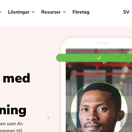
Lösningar
Resurser
Företag
SV
a med
ning
ten som AI-
kommer till