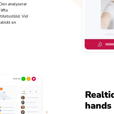
 Den analyserar
räfta
titetsstöld. Vid
atiskt en
Realtid
hands