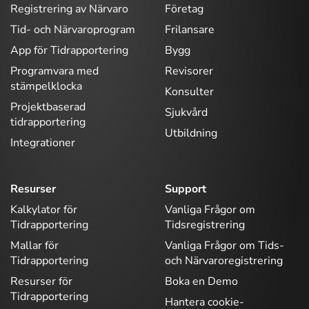
Registrering av Närvaro
Företag
Tid- och Närvaroprogram
Frilansare
App för Tidrapportering
Bygg
Programvara med
Revisorer
stämpelklocka
Konsulter
Projektbaserad
Sjukvård
tidrapportering
Utbildning
Integrationer
Resurser
Support
Kalkylator för
Vanliga Frågor om
Tidrapportering
Tidsregistrering
Mallar för
Vanliga Frågor om Tids-
Tidrapportering
och Närvaroregistrering
Resurser för
Boka en Demo
Tidrapportering
Hantera cookie-