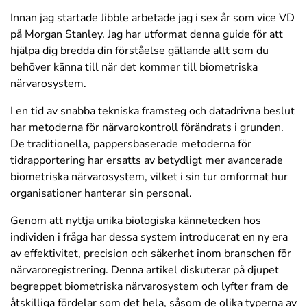
Innan jag startade Jibble arbetade jag i sex år som vice VD
på Morgan Stanley. Jag har utformat denna guide för att
hjälpa dig bredda din förståelse gällande allt som du
behöver känna till när det kommer till biometriska
närvarosystem.
I en tid av snabba tekniska framsteg och datadrivna beslut
har metoderna för närvarokontroll förändrats i grunden.
De traditionella, pappersbaserade metoderna för
tidrapportering har ersatts av betydligt mer avancerade
biometriska närvarosystem, vilket i sin tur omformat hur
organisationer hanterar sin personal.
Genom att nyttja unika biologiska kännetecken hos
individen i fråga har dessa system introducerat en ny era
av effektivitet, precision och säkerhet inom branschen för
närvaroregistrering. Denna artikel diskuterar på djupet
begreppet biometriska närvarosystem och lyfter fram de
åtskilliga fördelar som det hela, såsom de olika typerna av