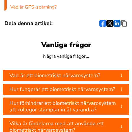
Vad är GPS-spårning?
Dela denna artikel:
Vanliga frågor
Några vanliga frågor...
↓
Vad är ett biometriskt närvarosystem?
↓
Hur fungerar ett biometriskt närvarosystem?
Hur förhindrar ett biometriskt närvarosystem
↓
att kollegor stämplar in åt varandra?
Vilka är fördelarna med att använda ett
↓
biometriskt närvarosystem?