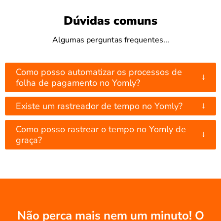
Dúvidas comuns
Algumas perguntas frequentes...
Como posso automatizar os processos de
↓
folha de pagamento no Yomly?
↓
Existe um rastreador de tempo no Yomly?
Como posso rastrear o tempo no Yomly de
↓
graça?
Não perca mais nem um minuto! O