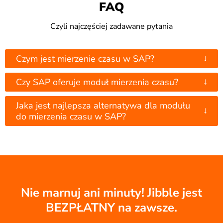
FAQ
Czyli najczęściej zadawane pytania
↓
Czym jest mierzenie czasu w SAP?
↓
Czy SAP oferuje moduł mierzenia czasu?
Jaka jest najlepsza alternatywa dla modułu
↓
do mierzenia czasu w SAP?
Nie marnuj ani minuty! Jibble jest
BEZPŁATNY na zawsze.