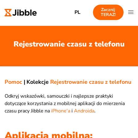
Zacznij
PL
TERAZ!
Rejestrowanie czasu z telefonu
Pomoc
|
Kolekcje
Rejestrowanie czasu z telefonu
Odkryj wskazówki, samouczki i najlepsze praktyki
dotyczące korzystania z mobilnej aplikacji do mierzenia
czasu pracy Jibble na
iPhone'a
i
Androida
.
Aplikacja mobilna: