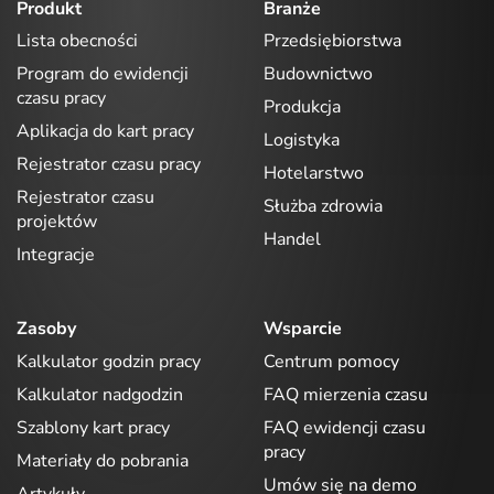
Produkt
Branże
Lista obecności
Przedsiębiorstwa
Program do ewidencji
Budownictwo
czasu pracy
Produkcja
Aplikacja do kart pracy
Logistyka
Rejestrator czasu pracy
Hotelarstwo
Rejestrator czasu
Służba zdrowia
projektów
Handel
Integracje
Zasoby
Wsparcie
Kalkulator godzin pracy
Centrum pomocy
Kalkulator nadgodzin
FAQ mierzenia czasu
Szablony kart pracy
FAQ ewidencji czasu
pracy
Materiały do pobrania
Umów się na demo
Artykuły