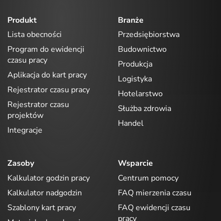
Produkt
Branże
Lista obecności
Przedsiębiorstwa
Program do ewidencji
Budownictwo
czasu pracy
Produkcja
Aplikacja do kart pracy
Logistyka
Rejestrator czasu pracy
Hotelarstwo
Rejestrator czasu
Służba zdrowia
projektów
Handel
Integracje
Zasoby
Wsparcie
Kalkulator godzin pracy
Centrum pomocy
Kalkulator nadgodzin
FAQ mierzenia czasu
Szablony kart pracy
FAQ ewidencji czasu
pracy