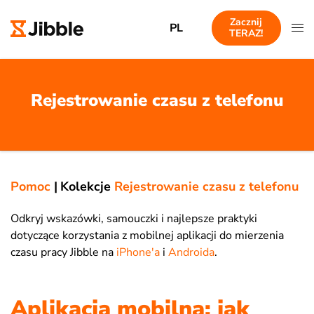
Zacznij
PL
TERAZ!
Rejestrowanie czasu z telefonu
Pomoc
|
Kolekcje
Rejestrowanie czasu z telefonu
Odkryj wskazówki, samouczki i najlepsze praktyki
dotyczące korzystania z mobilnej aplikacji do mierzenia
czasu pracy Jibble na
iPhone'a
i
Androida
.
Aplikacja mobilna: jak