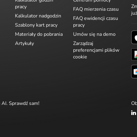
Zm
pracy
FAQ mierzenia czasu
ju
Kalkulator nadgodzin
FAQ ewidencji czasu
Szablony kart pracy
pracy
Materiały do pobrania
Umów się na demo
Artykuły
Zarządzaj
preferencjami plików
cookie
g AI. Sprawdź sam!
Ob