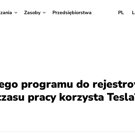
zania
Zasoby
Przedsiębiorstwa
PL
L
iego programu do rejestr
czasu pracy korzysta Tesla