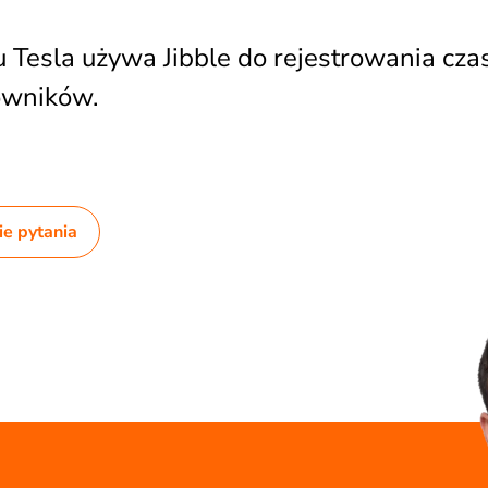
 Tesla używa Jibble do rejestrowania cza
owników.
e pytania