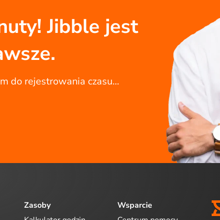
uty! Jibble jest
awsze.
em do rejestrowania czasu…
Zasoby
Wsparcie
Kalkulator godzin
Centrum pomocy