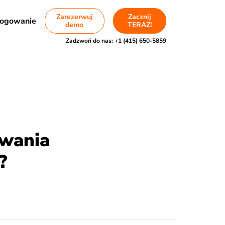
Zarezerwuj
Zacznij
ogowanie
demo
TERAZ!
Zadzwoń do nas:
+1 (415) 650-5859
owania
?