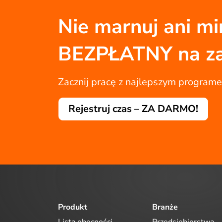
Nie marnuj ani min
BEZPŁATNY na z
Zacznij pracę z najlepszym program
Rejestruj czas – ZA DARMO!
Produkt
Branże
Lista obecności
Przedsiębiorstwa