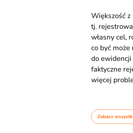
Większość z 
tj. rejestro
własny cel, 
co być może 
do ewidencji
faktyczne re
więcej probl
Zobacz wszystki