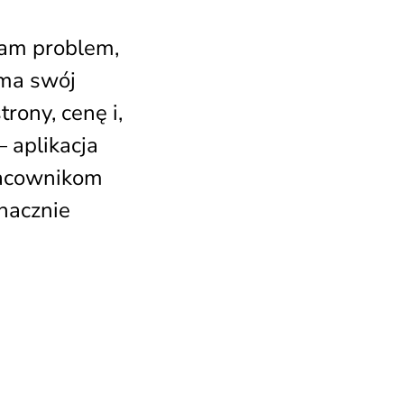
sam problem,
 ma swój
rony, cenę i,
 aplikacja
pracownikom
znacznie