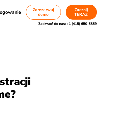
Zarezerwuj
Zacznij
ogowanie
demo
TERAZ!
Zadzwoń do nas:
+1 (415) 650-5859
tracji
me?