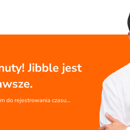
uty! Jibble jest
awsze.
em do rejestrowania czasu…