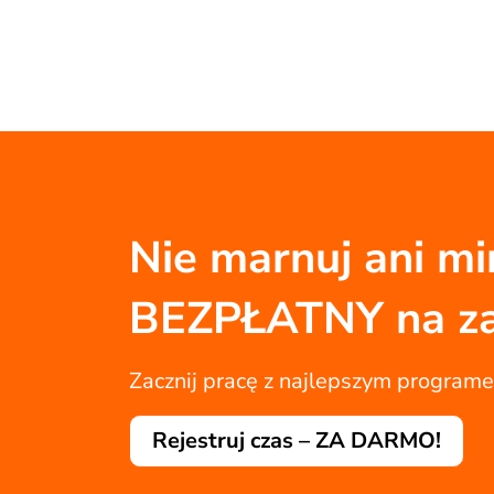
Nie marnuj ani min
BEZPŁATNY na z
Zacznij pracę z najlepszym program
Rejestruj czas – ZA DARMO!