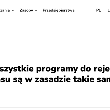
zania
Zasoby
Przedsiębiorstwa
PL
L
szystkie programy do rejes
asu są w zasadzie takie sa