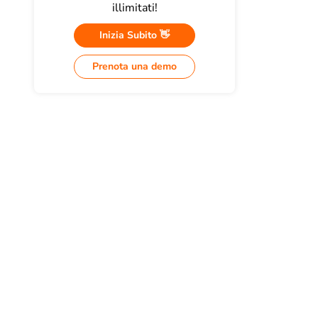
illimitati!
Inizia Subito 👋
Prenota una demo