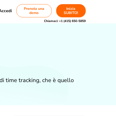
Prenota una
Inizia
Accedi
demo
SUBITO!
Chiamaci:
+1 (415) 650-5859
i time tracking, che è quello
.