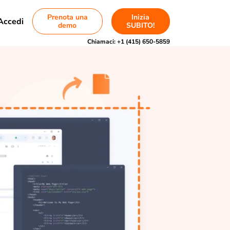
Prenota una
Inizia
Accedi
demo
SUBITO!
Chiamaci:
+1 (415) 650-5859