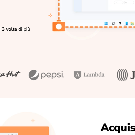
i
3 volte
di più
Acquis