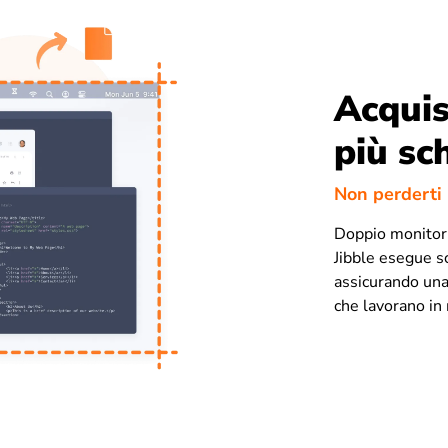
Acquis
più sc
Non perderti 
Doppio monitor,
Jibble esegue sc
assicurando un
che lavorano in 