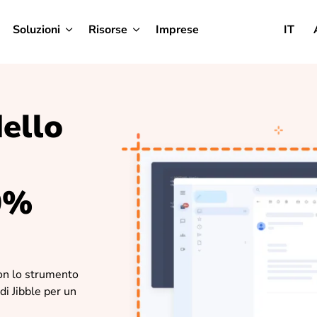
Soluzioni
Risorse
Imprese
IT
ello
0%
con lo strumento
di Jibble per un