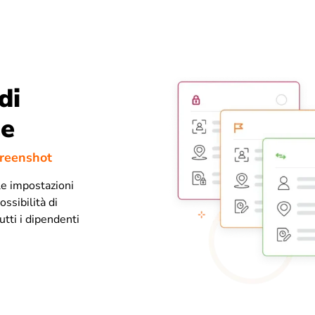
di
le
creenshot
le impostazioni
ossibilità di
utti i dipendenti