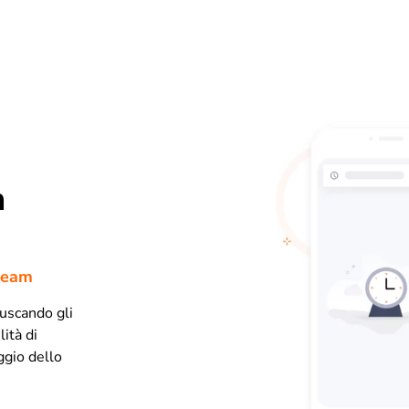
n
 team
fuscando gli
ità di
ggio dello