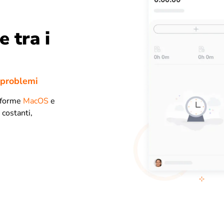
e tra i
 problemi
taforme
MacOS
e
 costanti,