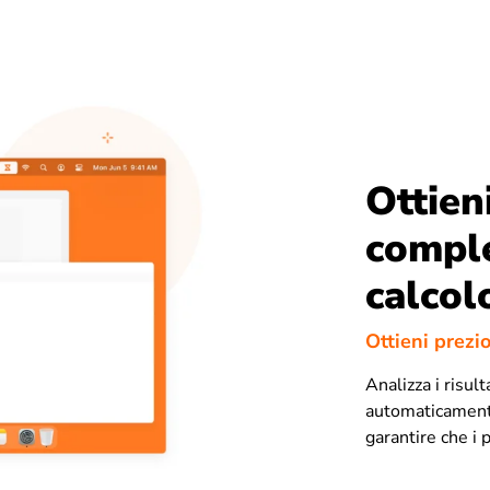
Ottien
complet
calcol
Ottieni prezi
Analizza i risul
automaticamente
garantire che i 