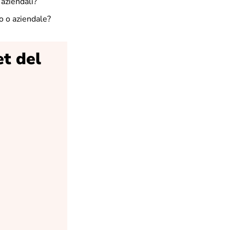
 aziendali?
o o aziendale?
et del