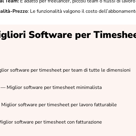
 al Team:
È adatto per freelancer, piccoli team o flussi di lavoro
alità-Prezzo
: Le funzionalità valgono il costo dell’abbonament
igliori Software per Timeshe
lior software per timesheet per team di tutte le dimensioni
— Miglior software per timesheet minimalista
—
Miglior software per timesheet per lavoro fatturabile
iglior software per timesheet con fatturazione