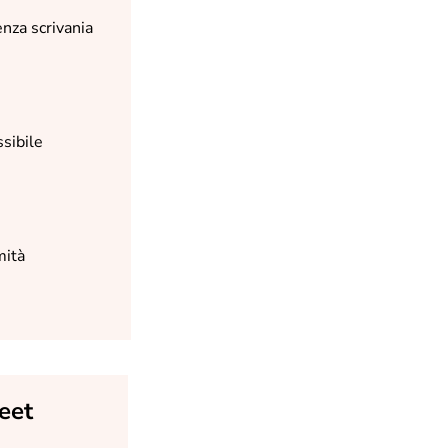
nza scrivania
sibile
mità
eet