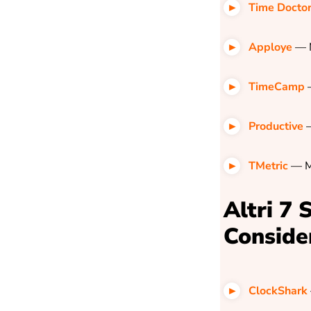
Time Docto
Apploye
— M
TimeCamp
Productive
TMetric
—
M
Altri 7
Conside
ClockShark