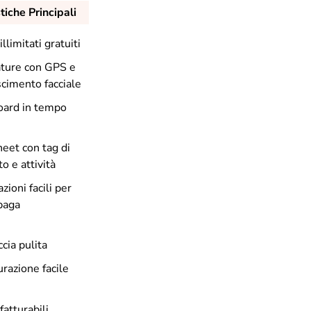
tiche Principali
illimitati gratuiti
ture con GPS e
scimento facciale
ard in tempo
eet con tag di
o e attività
zioni facili per
paga
ccia pulita
razione facile
 fatturabili