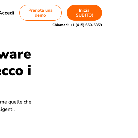
Prenota una
Inizia
Accedi
demo
SUBITO!
Chiamaci:
+1 (415) 650-5859
tware
cco i
ome quelle che
igenti.