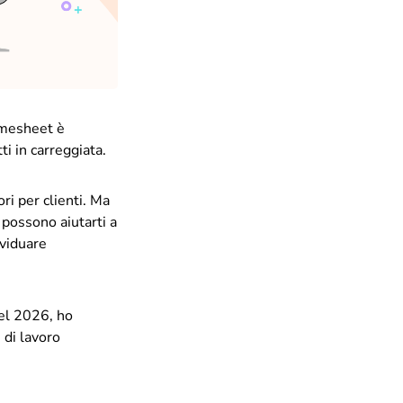
timesheet è
i in carreggiata.
ri per clienti. Ma
possono aiutarti a
ividuare
nel 2026, ho
 di lavoro