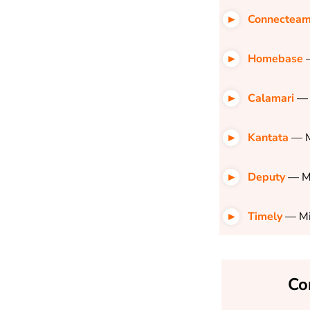
Connectea
Homebase
Calamari
— 
Kantata
— M
Deputy
— Mi
Timely
— Mi
Co