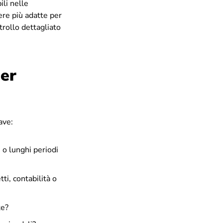
ili nelle
ere più adatte per
trollo dettagliato
er
ave:
i o lunghi periodi
ti, contabilità o
te?