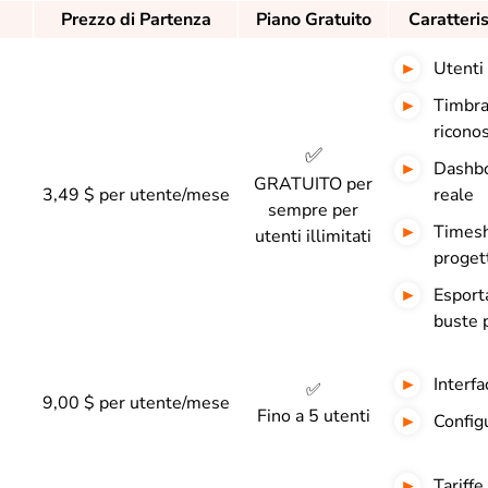
Prezzo di Partenza
Piano Gratuito
Caratteris
Utenti 
Timbra
ricono
✅
Dashbo
GRATUITO per
3,49 $ per utente/mese
reale
sempre per
Timesh
utenti illimitati
progett
Esporta
buste 
Interfa
✅
9,00 $ per utente/mese
Fino a 5 utenti
Configu
Tariffe