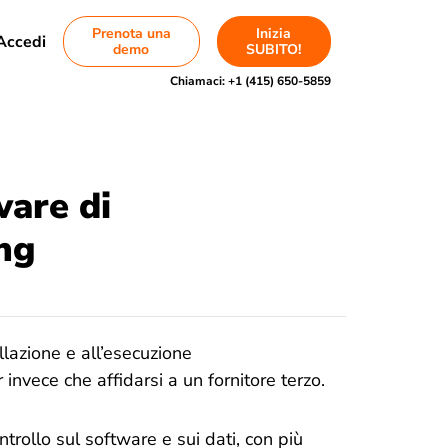
Prenota una
Inizia
Accedi
demo
SUBITO!
Chiamaci:
+1 (415) 650-5859
ware di
ing
allazione e all’esecuzione
invece che affidarsi a un fornitore terzo.
rollo sul software e sui dati, con più