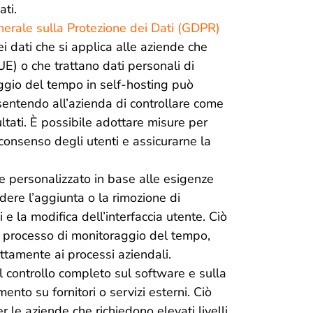
ati.
rale sulla Protezione dei Dati (GDPR)
i dati che si applica alle aziende che
E) o che trattano dati personali di
aggio del tempo in self-hosting può
entendo all’azienda di controllare come
ultati. È possibile adottare misure per
l consenso degli utenti e assicurarne la
re personalizzato in base alle esigenze
dere l’aggiunta o la rimozione di
i e la modifica dell’interfaccia utente. Ciò
el processo di monitoraggio del tempo,
ttamente ai processi aziendali.
 il controllo completo sul software e sulla
ento su fornitori o servizi esterni. Ciò
le aziende che richiedono elevati livelli