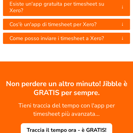
Esiste un'app gratuita per timesheet su
↓
Xero?
↓
Cos'è un'app di timesheet per Xero?
↓
Come posso inviare i timesheet a Xero?
Non perdere un altro minuto! Jibble è
GRATIS per sempre.
Tieni traccia del tempo con l'app per
timesheet più avanzata...
Traccia il tempo ora - è GRATIS!