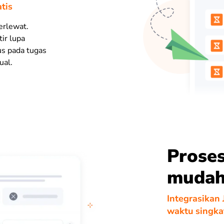
tis
erlewat.
ir lupa
kus pada tugas
ual.
Proses
muda
Integrasikan
waktu singka