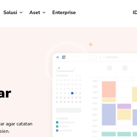
Solusi
Aset
Enterprise
I
ar
ar agar catatan
sien.