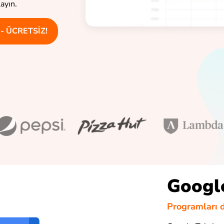
ayın.
 - ÜCRETSİZ!
Google
Programları d