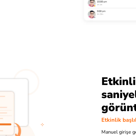
Etkinli
saniye
görünt
Etkinlik başl
Manuel girişe g