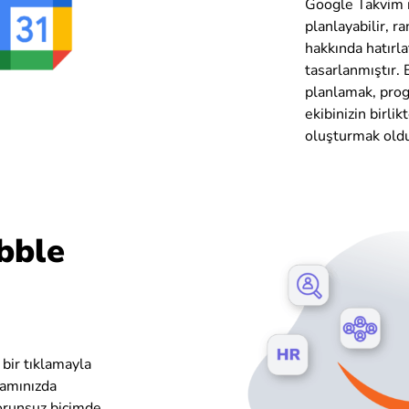
Google Takvim n
planlayabilir, r
hakkında hatırlat
tasarlanmıştır. 
planlamak, prog
ekibinizin birli
oluşturmak oldu
bble
 bir tıklamayla
ramınızda
orunsuz biçimde