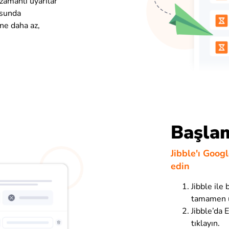
zamanlı uyarılar
usunda
ne daha az,
Başla
Jibble'ı Goog
edin
Jibble ile 
tamamen ü
Jibble’da 
tıklayın.