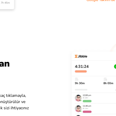
man
aç tıklamayla,
dönüştürülür ve
 sizi ihtiyacınız