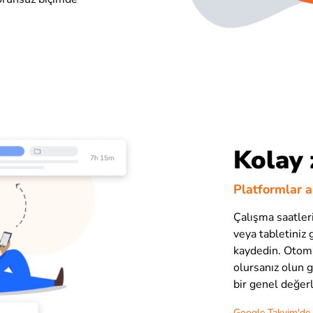
Kolay 
Platformlar 
Çalışma saatleri
veya tabletiniz 
kaydedin. Otom
olursanız olun g
bir genel değerl
Google Takvim'de z