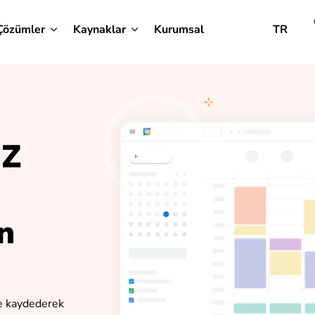
Çözümler
Kaynaklar
Kurumsal
TR
İZ
n
e kaydederek