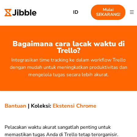
Mulai
ID
SEKARANG!
Bagaimana cara lacak waktu di
Trello?
Integrasikan time tracking ke dalam workflow Trello
dengan mudah untuk meningkatkan produktivitas dan
mengelola tugas secara lebih akurat.
Bantuan
|
Koleksi:
Ekstensi Chrome
Pelacakan waktu akurat sangatlah penting untuk
memastikan tugas Anda di Trello tetap terorganisir.