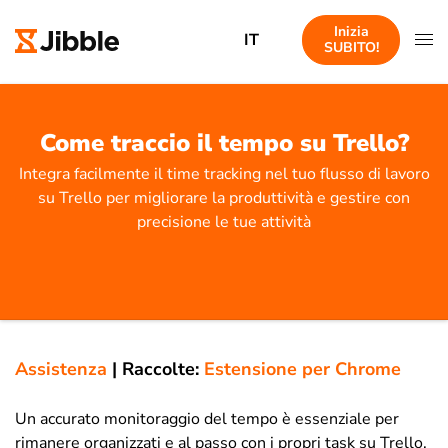
Inizia
IT
SUBITO!
Come traccio il tempo su Trello?
Integra facilmente il time tracking nel tuo flusso di lavoro
su Trello per migliorare la produttività e gestire con
precisione le tue attività
Assistenza
|
Raccolte:
Estensione per Chrome
Un accurato monitoraggio del tempo è essenziale per
rimanere organizzati e al passo con i propri task su Trello,