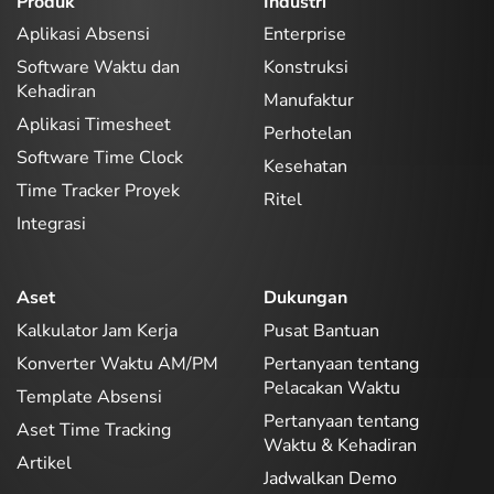
Produk
Industri
Aplikasi Absensi
Enterprise
Software Waktu dan
Konstruksi
Kehadiran
Manufaktur
Aplikasi Timesheet
Perhotelan
Software Time Clock
Kesehatan
Time Tracker Proyek
Ritel
Integrasi
Aset
Dukungan
Kalkulator Jam Kerja
Pusat Bantuan
Konverter Waktu AM/PM
Pertanyaan tentang
Pelacakan Waktu
Template Absensi
Pertanyaan tentang
Aset Time Tracking
Waktu & Kehadiran
Artikel
Jadwalkan Demo