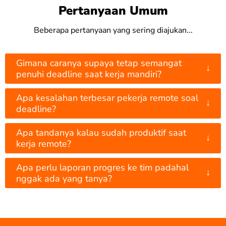
Pertanyaan Umum
Beberapa pertanyaan yang sering diajukan...
Gimana caranya supaya tetap semangat
↓
penuhi deadline saat kerja mandiri?
Apa kesalahan terbesar pekerja remote soal
↓
deadline?
Apa tandanya kalau sudah produktif saat
↓
kerja remote?
Apa perlu laporan progres ke tim padahal
↓
nggak ada yang tanya?