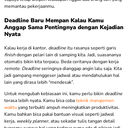
memantau pekerjaanmu.
Deadline Baru Mempan Kalau Kamu
Anggap Sama Pentingnya dengan Kejadian
Nyata
Kalau kerja di kantor,
deadline
itu rasanya seperti garis
finish
dengan pelari lain di samping kita. Jadi, suasananya
otomatis bikin kita terpacu. Beda ceritanya dengan kerja
remote
.
Deadline
seringnya dianggap angin lalu saja. Kita
jadi gampang menggeser jadwal atau mendahulukan hal
lain yang dirasa lebih “mendesak”.
Untuk mengubah kebiasaan ini, kamu perlu bikin
deadline
terasa lebih nyata. Kamu bisa coba
teknik manajemen
waktu
yang terbukti ampuh meningkatkan produktivitas.
Kamu bahkan bisa pakai bantuan visual seperti jadwal
kerja,
weekly planner
, atau sekadar tulis tangan detail
tugasmu supaya hal yang tadinya cuma ada di pikiran jadi