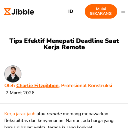
Mulai
ID
SEKARANG!
Tips Efektif Menepati Deadline Saat
Kerja Remote
Oleh
Charlie Fitzgibbon
, Profesional Konstruksi
2 Maret 2026
Kerja jarak jauh
atau
remote
memang menawarkan
fleksibilitas dan kenyamanan. Namun, ada harga yang
harus dibayar: waktu terasa kurang konkret.