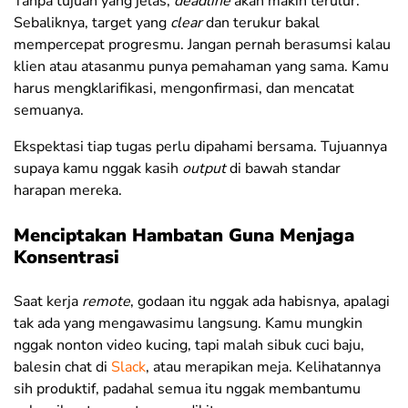
Tanpa tujuan yang jelas,
deadline
akan makin terulur.
Sebaliknya, target yang
clear
dan terukur bakal
mempercepat progresmu. Jangan pernah berasumsi kalau
klien atau atasanmu punya pemahaman yang sama. Kamu
harus mengklarifikasi, mengonfirmasi, dan mencatat
semuanya.
Ekspektasi tiap tugas perlu dipahami bersama. Tujuannya
supaya kamu nggak kasih
output
di bawah standar
harapan mereka.
Menciptakan Hambatan Guna Menjaga
Konsentrasi
Saat kerja
remote
, godaan itu nggak ada habisnya, apalagi
tak ada yang mengawasimu langsung. Kamu mungkin
nggak nonton video kucing, tapi malah sibuk cuci baju,
balesin chat di
Slack
, atau merapikan meja. Kelihatannya
sih produktif, padahal semua itu nggak membantumu