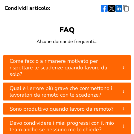
Condividi articolo:
FAQ
Alcune domande frequenti...
Come faccio a rimanere motivato per
↓
rispettare le scadenze quando lavoro da
solo?
Qual è l'errore più grave che commettono i
↓
lavoratori da remoto con le scadenze?
↓
Sono produttivo quando lavoro da remoto?
Devo condividere i miei progressi con il mio
↓
team anche se nessuno me lo chiede?