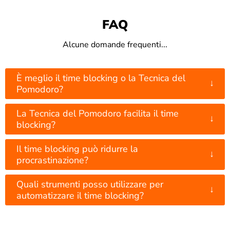
FAQ
Alcune domande frequenti...
È meglio il time blocking o la Tecnica del
↓
Pomodoro?
La Tecnica del Pomodoro facilita il time
↓
blocking?
Il time blocking può ridurre la
↓
procrastinazione?
Quali strumenti posso utilizzare per
↓
automatizzare il time blocking?