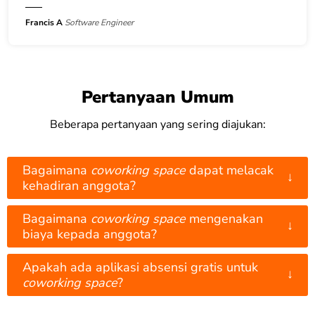
Francis A
Software Engineer
Pertanyaan Umum
Beberapa pertanyaan yang sering diajukan:
Bagaimana
coworking space
dapat melacak
↓
kehadiran anggota?
Bagaimana
coworking space
mengenakan
↓
biaya kepada anggota?
Apakah ada aplikasi absensi gratis untuk
↓
coworking space
?