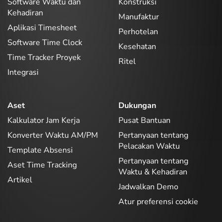
Software Waktu dan
Konstruksi
Kehadiran
Manufaktur
Aplikasi Timesheet
Perhotelan
Software Time Clock
Kesehatan
Time Tracker Proyek
Ritel
Integrasi
Aset
Dukungan
Kalkulator Jam Kerja
Pusat Bantuan
Konverter Waktu AM/PM
Pertanyaan tentang
Pelacakan Waktu
Template Absensi
Pertanyaan tentang
Aset Time Tracking
Waktu & Kehadiran
Artikel
Jadwalkan Demo
Atur preferensi cookie