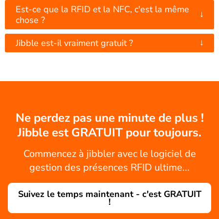
Est-ce que la RFID et la NFC, c'est la même
↓
chose ?
↓
Jibble est-il vraiment gratuit ?
Ne perdez pas une minute de plus !
Jibble est GRATUIT pour toujours.
Commencez à jibbler avec le logiciel de
gestion des présences RFID ultime...
Suivez le temps maintenant - c'est GRATUIT
!