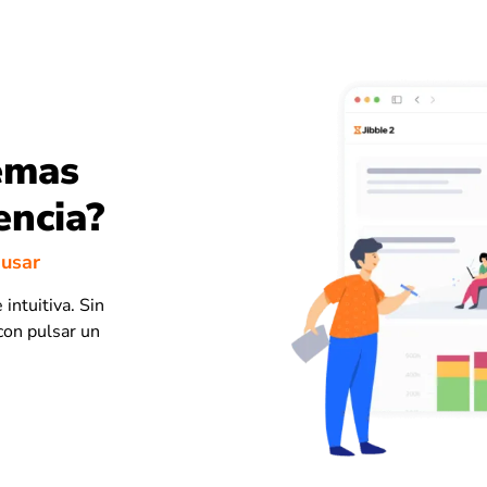
emas
encia?
 usar
 intuitiva. Sin
con pulsar un