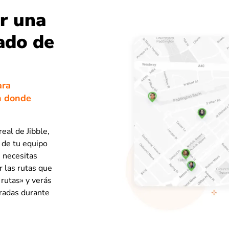
r una
lado de
ara
n donde
eal de Jibble,
 de tu equipo
i necesitas
 las rutas que
 rutas» y verás
tradas durante