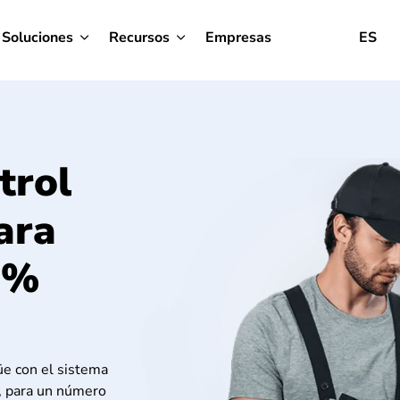
Soluciones
Recursos
Empresas
ES
trol
ara
0%
üe con el sistema
s, para un número