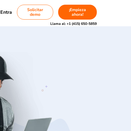
Solicitar
¡Empieza
Entra
demo
ahora!
Llama al:
+1 (415) 650-5859