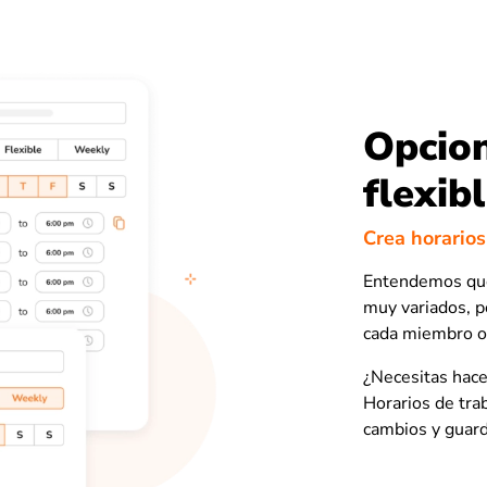
Opcion
flexib
Crea horarios
Entendemos que 
muy variados, po
cada miembro o
¿Necesitas hace
Horarios de trab
cambios y guard