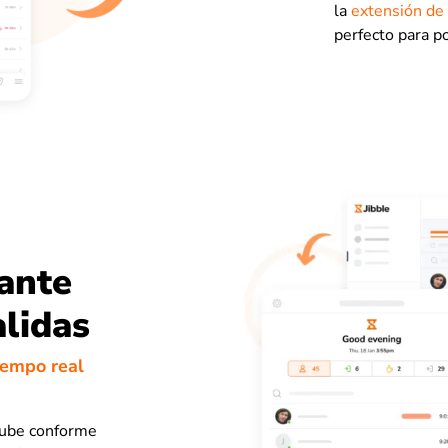
la
extensión d
perfecto para p
tante
alidas
iempo real
 nube conforme