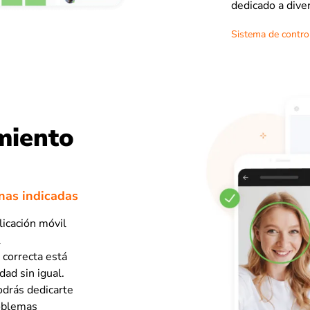
dedicado a diver
Sistema de control
miento
nas indicadas
plicación móvil
l
 correcta está
dad sin igual.
podrás dedicarte
roblemas