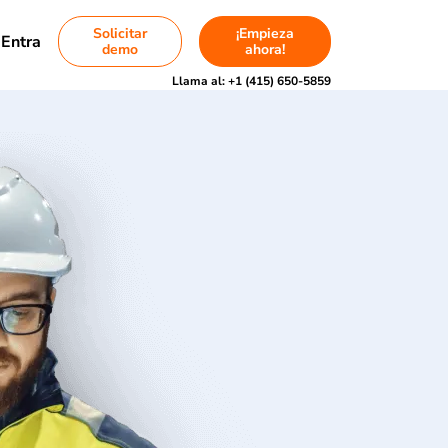
Solicitar
¡Empieza
Entra
demo
ahora!
Llama al:
+1 (415) 650-5859