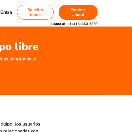
Solicitar
¡Empieza
Entra
demo
ahora!
Llama al:
+1 (415) 650-5859
po libre
didas adoptadas al
equipo, los usuarios
sh relacionadas con