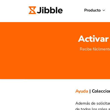
Producto
Activar
Recibe fácilmente
Ayuda
|
Coleccio
Además de solicitar
de todos los roles 