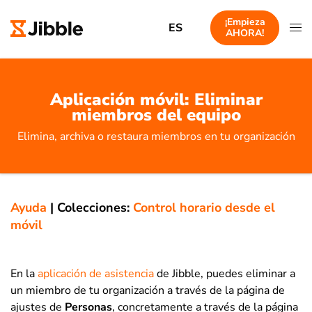
¡Empieza
ES
AHORA!
Aplicación móvil: Eliminar
miembros del equipo
Elimina, archiva o restaura miembros en tu organización
Ayuda
|
Colecciones:
Control horario desde el
móvil
En la
aplicación de asistencia
de Jibble, puedes eliminar a
un miembro de tu organización a través de la página de
ajustes de
Personas
, concretamente a través de la página