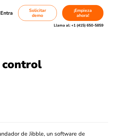
Solicitar
¡Empieza
Entra
demo
ahora!
Llama al:
+1 (415) 650-5859
 control
fundador de Jibble, un software de