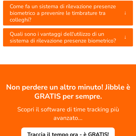
Come fa un sistema di rilevazione presenze
↓
biometrico a prevenire le timbrature tra
colleghi?
Quali sono i vantaggi dell'utilizzo di un
↓
sistema di rilevazione presenze biometrico?
Non perdere un altro minuto! Jibble è
GRATIS per sempre.
Scopri il software di time tracking più
avanzato...
Traccia il tempo ora - è GRATIS!