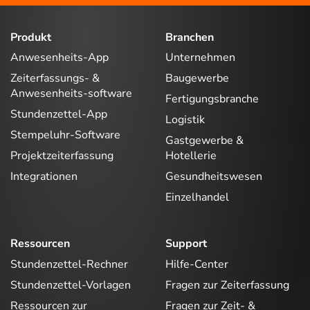
Produkt
Branchen
Anwesenheits-App
Unternehmen
Zeiterfassungs- &
Baugewerbe
Anwesenheits-software
Fertigungsbranche
Stundenzettel-App
Logistik
Stempeluhr-Software
Gastgewerbe &
Projektzeiterfassung
Hotellerie
Integrationen
Gesundheitswesen
Einzelhandel
Ressourcen
Support
Stundenzettel-Rechner
Hilfe-Center
Stundenzettel-Vorlagen
Fragen zur Zeiterfassung
Ressourcen zur
Fragen zur Zeit- &