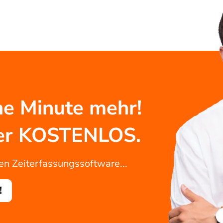
e Minute mehr!
mmer KOSTENLOS.
ven Zeiterfassungssoftware...
!