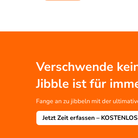
Verschwende kein
Jibble ist für i
Fange an zu jibbeln mit der ultimati
Jetzt Zeit erfassen – KOSTENLOS