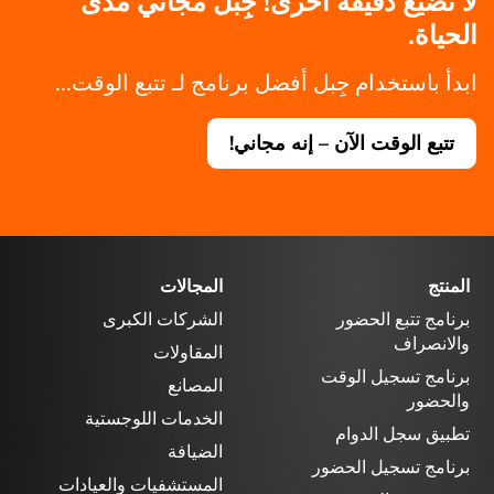
لا تضيع دقيقة أخرى! جِبل مجاني مدى
الحياة.
ابدأ باستخدام جِبل أفضل برنامج لـ تتبع الوقت...
تتبع الوقت الآن – إنه مجاني!
المنتج
المجالات
برنامج تتبع الحضور
الشركات الكبرى
والانصراف
المقاولات
برنامج تسجيل الوقت
المصانع
والحضور
الخدمات اللوجستية
تطبيق سجل الدوام
الضيافة
برنامج تسجيل الحضور
المستشفيات والعيادات