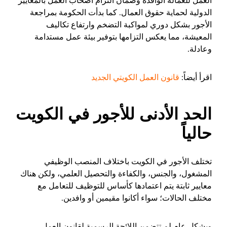
العمل للعمالة الوافدة وضمان التزام أصحاب العمل بالمعايير
الدولية لحماية حقوق العمال. كما بدأت الحكومة بمراجعة
الأجور بشكل دوري لمواكبة التضخم وارتفاع تكاليف
المعيشة، مما يعكس التزامها بتوفير بيئة عمل مستدامة
وعادلة.
اقرأ أيضاً:
قانون العمل الكويتي الجديد
الحد الأدنى للأجور في الكويت
حالياً
تختلف الأجور في الكويت باختلاف المنصب الوظيفي
المشغول، والجنس، والكفاءة والتحصيل العلمي، ولكن هناك
معايير ثابتة يتم اعتمادها كأساس للتوظيف للتعامل مع
مختلف الحالات؛ سواء أكانوا مقيمين أو وافدين.
وبشكلٍ عام لم تتضمن اللائحة الرسمية لقانون العمل