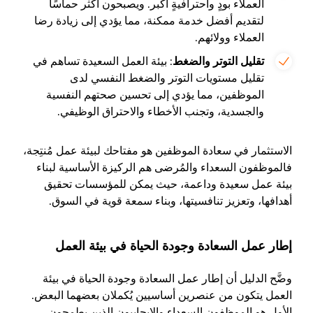
العملاء بودٍ واحترافيةٍ أكبر. ويصبحون أكثر حماسًا
لتقديم أفضل خدمة ممكنة، مما يؤدي إلى زيادة رضا
العملاء وولائهم.
تقليل التوتر والضغط
: بيئة العمل السعيدة تساهم في
تقليل مستويات التوتر والضغط النفسي لدى
الموظفين، مما يؤدي إلى تحسين صحتهم النفسية
والجسدية، وتجنب الأخطاء والاحتراق الوظيفي.
الاستثمار في سعادة الموظفين هو مفتاحك لبيئة عمل مُنتِجة،
فالموظفون السعداء والمُرضى هم الركيزة الأساسية لبناء
بيئة عمل سعيدة وداعمة، حيث يمكن للمؤسسات تحقيق
أهدافها، وتعزيز تنافسيتها، وبناء سمعة قوية في السوق.
إطار عمل السعادة وجودة الحياة في بيئة العمل
وضَّح الدليل أن إطار عمل السعادة وجودة الحياة في بيئة
العمل يتكون من عنصرين أساسيين يُكملان بعضهما البعض.
الأول هو الموظفون السعداء واﻹيجابيون الذين يطمحون