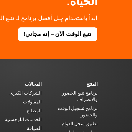
الحياة.
ابدأ باستخدام جِبل أفضل برنامج لـ تتبع ال
تتبع الوقت الآن – إنه مجاني!
المنتج
المجالات
برنامج تتبع الحضور
الشركات الكبرى
والانصراف
المقاولات
برنامج تسجيل الوقت
المصانع
والحضور
الخدمات اللوجستية
تطبيق سجل الدوام
الضيافة