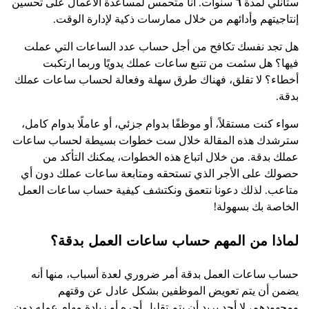
ستانلي لمدة
٦
سنوات. أنا متحمس لمساعدة الأعمال على تحسين
إنتاجيتهم وأدائهم من خلال ممارسات ذكية لإدارة الوقت.
هل تجد نفسك تكافح من أجل حساب عدد الساعات التي عملت
فيها؟ هل سئمت من تتبع ساعات عملك يدويًا وربما ارتكبت
أخطاء؟ لا تقلق، فهناك طرق سهلة وفعالة لحساب ساعات عملك
بدقة.
سواء كنت مستقلاً، أو موظفًا بدوام جزئي، أو عاملًا بدوام كامل،
سترشدك هذه المقالة خلال ست خطوات بسيطة لحساب ساعات
عملك بدقة. من خلال اتباع هذه الخطوات، يمكنك التأكد من
حصولك على الأجر الذي تستحقه ومتابعة ساعات عملك دون أي
متاعب. لذلك دعونا نتعمق ونكتشف كيفية حساب ساعات العمل
الخاصة بك بسهولة!
لماذا من المهم حساب ساعات العمل بدقة؟
حساب ساعات العمل بدقة أمر ضروري لعدة أسباب، منها أنه
يضمن أن يتم تعويض الموظفين بشكل عادل عن وقتهم
ومجهودهم، لا أحد يريد أن يتم تقليل أجره أو زيادة مهام عمله دون